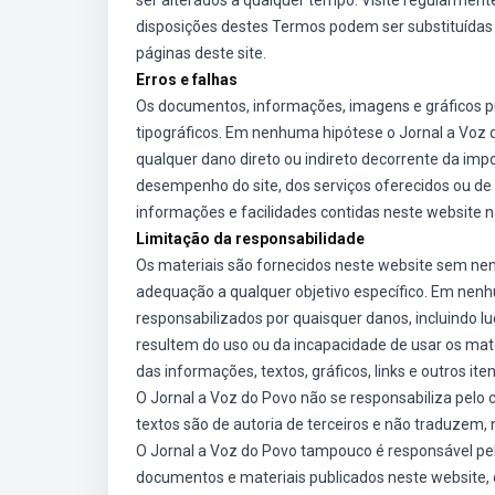
ser alterados a qualquer tempo. Visite regularmen
disposições destes Termos podem ser substituídas 
páginas deste site.
Erros e falhas
Os documentos, informações, imagens e gráficos pu
tipográficos. Em nenhuma hipótese o Jornal a Voz 
qualquer dano direto ou indireto decorrente da impo
desempenho do site, dos serviços oferecidos ou de i
informações e facilidades contidas neste website n
Limitação da responsabilidade
Os materiais são fornecidos neste website sem nenh
adequação a qualquer objetivo específico. Em nenh
responsabilizados por quaisquer danos, incluindo l
resultem do uso ou da incapacidade de usar os mate
das informações, textos, gráficos, links e outros ite
O Jornal a Voz do Povo não se responsabiliza pelo 
textos são de autoria de terceiros e não traduzem,
O Jornal a Voz do Povo tampouco é responsável pela
documentos e materiais publicados neste website, 