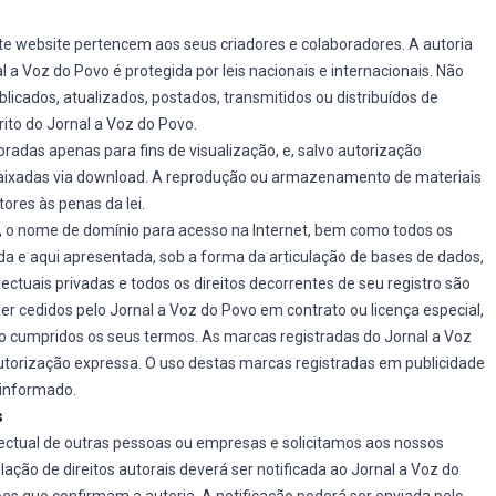
e website pertencem aos seus criadores e colaboradores. A autoria
 a Voz do Povo é protegida por leis nacionais e internacionais. Não
licados, atualizados, postados, transmitidos ou distribuídos de
ito do Jornal a Voz do Povo.
radas apenas para fins de visualização, e, salvo autorização
baixadas via download. A reprodução ou armazenamento de materiais
tores às penas da lei.
o, o nome de domínio para acesso na Internet, bem como todos os
da e aqui apresentada, sob a forma da articulação de bases de dados,
ctuais privadas e todos os direitos decorrentes de seu registro são
er cedidos pelo Jornal a Voz do Povo em contrato ou licença especial,
 cumpridos os seus termos. As marcas registradas do Jornal a Voz
orização expressa. O uso destas marcas registradas em publicidade
informado.
s
lectual de outras pessoas ou empresas e solicitamos aos nossos
ão de direitos autorais deverá ser notificada ao Jornal a Voz do