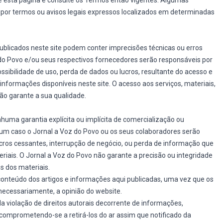
te esta página e consulte os Termos então vigentes. Algumas
por termos ou avisos legais expressos localizados em determinadas
blicados neste site podem conter imprecisões técnicas ou erros
do Povo e/ou seus respectivos fornecedores serão responsáveis por
ssibilidade de uso, perda de dados ou lucros, resultante do acesso e
nformações disponíveis neste site. O acesso aos serviços, materiais,
ão garante a sua qualidade.
uma garantia explícita ou implícita de comercialização ou
um caso o Jornal a Voz do Povo ou os seus colaboradores serão
ucros cessantes, interrupção de negócio, ou perda de informação que
riais. O Jornal a Voz do Povo não garante a precisão ou integridade
ns dos materiais.
conteúdo dos artigos e informações aqui publicadas, uma vez que os
 necessariamente, a opinião do website.
 violação de direitos autorais decorrente de informações,
comprometendo-se a retirá-los do ar assim que notificado da