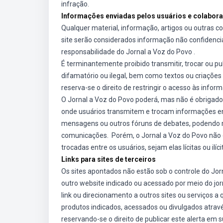
infração.
Informações enviadas pelos usuários e colabor
Qualquer material, informação, artigos ou outras 
site serão considerados informação não confidencial
responsabilidade do Jornal a Voz do Povo .
É terminantemente proibido transmitir, trocar ou pu
difamatório ou ilegal, bem como textos ou criações
reserva-se o direito de restringir o acesso às infor
O Jornal a Voz do Povo poderá, mas não é obrigado, a
onde usuários transmitem e trocam informações entre
mensagens ou outros fóruns de debates, podendo re
comunicações. Porém, o Jornal a Voz do Povo não
trocadas entre os usuários, sejam elas lícitas ou ilíci
Links para sites de terceiros
Os sites apontados não estão sob o controle do Jor
outro website indicado ou acessado por meio do jor
link ou direcionamento a outros sites ou serviços 
produtos indicados, acessados ou divulgados atrav
reservando-se o direito de publicar este alerta em